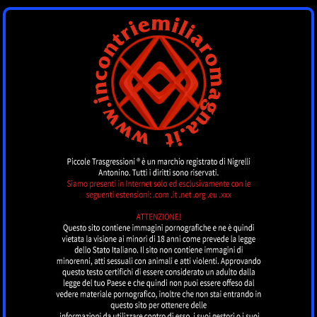
INCONTRI
EMILIAROMAGNA
by piccoletrasgressioni.it
MENU
Nessun annuncio