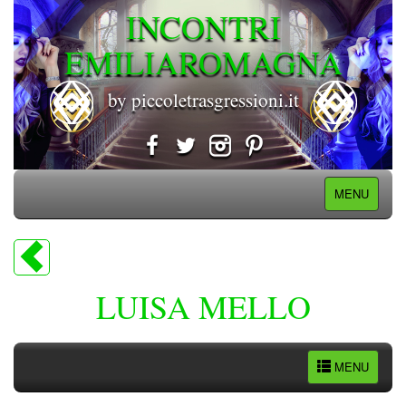
INCONTRI
EMILIAROMAGNA
by piccoletrasgressioni.it
MENU
LUISA MELLO
MENU