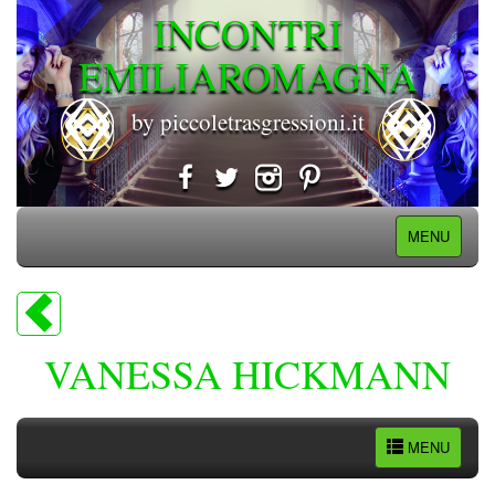
INCONTRI
EMILIAROMAGNA
by piccoletrasgressioni.it
MENU
VANESSA HICKMANN
MENU