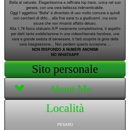
Bella al naturale. Elegantissima e raffinata top trans, unica nel suo
genere, con una vera bellezza indimenticabile.
Oggi l' aggettivo "Bella" é diventato di uso molto comune e quindi
non cercherò di dirlo... alla fine sarai tu a giudicarmi ,ma sono
sicura che non rimarrai affatto deluso.
Alta 1,78 fisico statuario A/P veramente completissima, ti aspetto
per darti tanta soddisfazione in una videochiamata favolosa, una
vera e grande seduta di benessere, ti farò scoprire la gioia della
vera trasgressione... Non perdere questa occasione....
NON RISPONDO A NUMERI ANONIMI
NO WHATSAPP
Sito personale
About Me
Località
PESARO