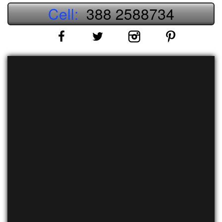
Cell:
388 2588734