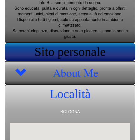
lato B… semplicemente da sogno.
Sono educata, pulita e curata in ogni dettaglio, pronta a offrirti
momenti unici, pieni di passione, sensualità ed emozione.
Disponibile tutti i giorni, solo su appuntamento in ambiente
climatizzato.
Se cerchi eleganza, discrezione e vero piacere… sono la scelta
giusta.
Sito personale
About Me
Località
BOLOGNA