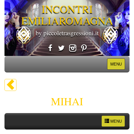
INCONTRI
EMILIAROMAGNA
by piccoletrasgressioni.it
MENU
MIHAI
MENU