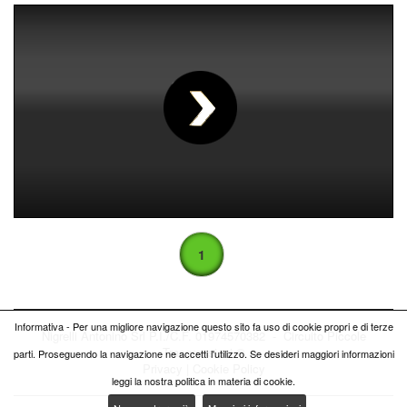
00
:
00
:
00
|
00
:
00
:
00
1
Informativa - Per una migliore navigazione questo sito fa uso di cookie propri e di terze
Nigrelli Antonino Srl P.I./C.F. 01974570382 - Circuito
Piccole
Trasgressioni ®
parti. Proseguendo la navigazione ne accetti l'utilizzo. Se desideri maggiori informazioni
Privacy
|
Cookie Policy
leggi la nostra politica in materia di cookie.