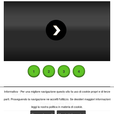
00
:
00
:
00
|
00
:
00
:
00
1
2
3
4
Informativa - Per una migliore navigazione questo sito fa uso di cookie propri e di terze
Nigrelli Antonino Srl P.I./C.F. 01974570382 - Circuito
Piccole
Trasgressioni ®
parti. Proseguendo la navigazione ne accetti l'utilizzo. Se desideri maggiori informazioni
Privacy
|
Cookie Policy
leggi la nostra politica in materia di cookie.